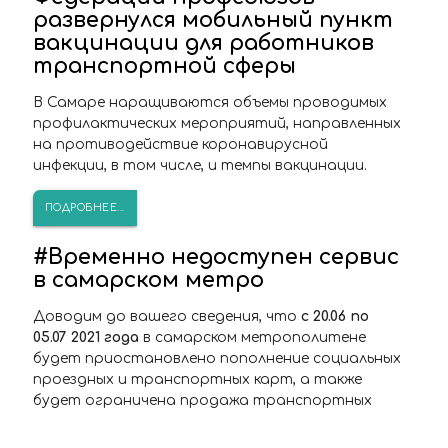
развернулся мобильный пункт
вакцинации для работников
транспортной сферы
В Самаре наращиваются объемы проводимых
профилактических мероприятий, направленных
на противодействие коронавирусной
инфекции, в том числе, и темпы вакцинации.
ПОДРОБНЕЕ...
#Временно недоступен сервис
в самарском метро
Доводим до вашего сведения, что
с 20.06 по
05.07 2021 года
в самарском метрополитене
будет приостановлено пополнение социальных
проездных и транспортных карт, а также
будет ограничена продажа транспортных
карт по причине проведения совместных с
самарским метрополитеном работ по