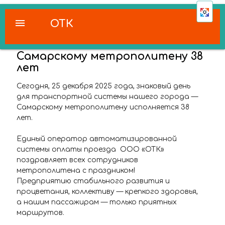
menu
ОТК
Самарскому метрополитену 38
лет
Сегодня, 25 декабря 2025 года, знаковый день
для транспортной системы нашего города —
Самарскому метрополитену исполняется 38
лет.
Единый оператор автоматизированной
системы оплаты проезда ООО «ОТК»
поздравляет всех сотрудников
метрополитена с праздником!
Предприятию стабильного развития и
процветания, коллективу — крепкого здоровья,
а нашим пассажирам — только приятных
маршрутов.