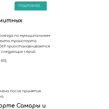
ПОДРОБНЕЕ...
имитных
 проезда по муниципальным
мента транспорта
2/3069 приостанавливается
 следующих серий:
60);
лена после принятия
а.
орте Самары и