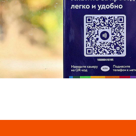
Так, предлагается приложить к табличке смартфон с 
оплаты (NFC) или отсканировать камерой телефона н
код. Если зайти в свой мобильный банк, значок кода о
подтвердить оплату. Для удобства пассажиры могут
приложением СБПэй, которое специально создано для 