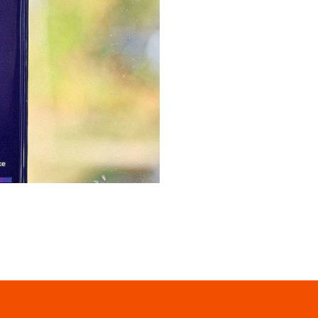
функцией бесконтактной
анесенный на табличку QR-
тобразится, останется лишь
 воспользоваться
совершения платежей с