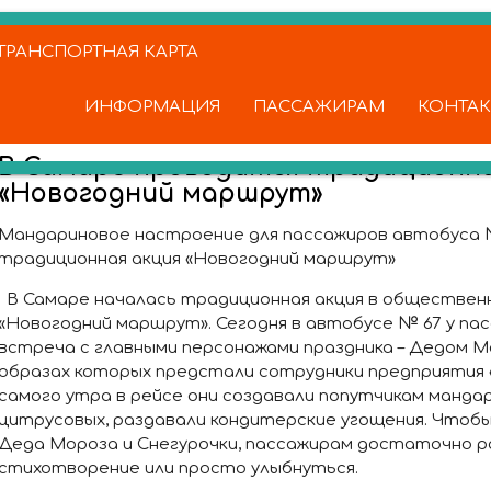
РАНСПОРТНАЯ КАРТА
ИНФОРМАЦИЯ
ПАССАЖИРАМ
КОНТА
В Самаре проводится традиционна
«Новогодний маршрут»
Мандариновое настроение для пассажиров автобуса 
традиционная акция «Новогодний маршрут»
В Самаре началась традиционная акция в обществе
«Новогодний маршрут». Сегодня в автобусе № 67 у па
встреча с главными персонажами праздника – Дедом Мо
образах которых предстали сотрудники предприятия «
самого утра в рейсе они создавали попутчикам манда
цитрусовых, раздавали кондитерские угощения. Чтоб
Деда Мороза и Снегурочки, пассажирам достаточно р
стихотворение или просто улыбнуться.