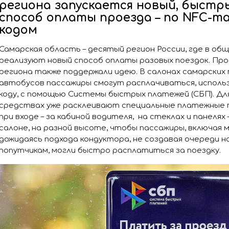
региона запускается новый, быстр
способ оплаты проезда – по NFC-та
кодом
Самарская область – десятый регион России, где в 
реализуют новый способ оплаты разовых поездок. Пр
региона также поддержали идею. В салонах самарских
автобусов пассажиры смогут расплачиваться, использ
коду, с помощью Системы быстрых платежей (СБП). Д
средствах уже расклеивают специальные платежные 
при входе – за кабиной водителя, на стеклах и панелях
салоне, на разной высоте, чтобы пассажиры, включая 
дожидаясь подхода кондуктора, не создавая очереди н
попутчикам, могли быстро расплатиться за поездку.