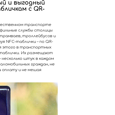
ый и выгодный
бличкам с QR-
общественном транспорте
офильные службы столицы
 трамваев, троллейбусов и
уя NFC-таблички – по QR-
ля этого в транспортных
таблички. Их размещают
 – несколько штук в каждом
маломобильных граждан, не
а оплату и не мешая