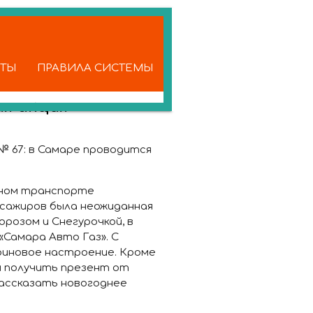
КТЫ
ПРАВИЛА СИСТЕМЫ
я акция
№ 67:
в Самаре проводится
нном транспорте
ссажиров была неожиданная
розом и Снегурочкой, в
Самара Авто Газ». С
риновое настроение. Кроме
ы получить презент от
ассказать новогоднее