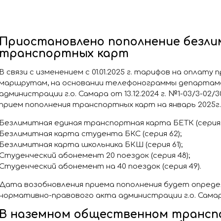
Приостановлено пополнение безл
транспортных карт
В связи с изменением с 01.01.2025 г. тарифов на оплату
маршрутам, на основании телефонограммы департа
администрации г.о. Самара от 13.12.2024 г. №1-03/3-0
прием пополнения транспортных карт на январь 2025г.
Безлимитная единая транспортная карта БЕТК (серия 
Безлимитная карта студента БКС (серия 62);
Безлимитная карта школьника БКШ (серия 61);
Студенческий абонемент 20 поездок (серия 48);
Студенческий абонемент на 40 поездок (серия 49).
Дата возобновления приема пополнения будет опреде
нормативно-правового акта администрации г.о. Самар
В наземном общественном трансп