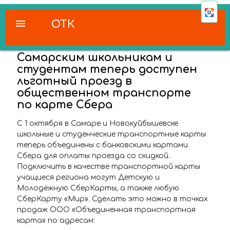
menu
ОТК
Самарским школьникам и
студентам теперь доступен
льготный проезд в
общественном транспорте
по карте Сбера
С 1 октября в Самаре и Новокуйбышевске
школьные и студенческие транспортные карты
теперь объединены с банковскими картами
Сбера для оплаты проезда со скидкой.
Подключить в качестве транспортной карты
учащиеся региона могут Детскую и
Молодёжную СберКарты, а также любую
СберКарту «Мир». Сделать это можно в точках
продаж ООО «Объединенная транспортная
карта» по адресам: