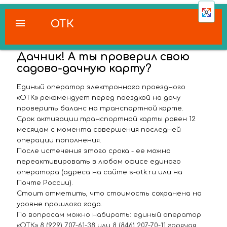
menu
ОТК
Дачник! А ты проверил свою
садово-дачную карту?
Единый оператор электронного проездного
«ОТК» рекомендует перед поездкой на дачу
проверить баланс на транспортной карте.
Срок активации транспортной карты равен 12
месяцам с момента совершения последней
операции пополнения.
После истечения этого срока - ее можно
переактивировать в любом офисе единого
оператора (адреса на сайте s-otk.ru или на
Почте России).
Стоит отметить, что стоимость сохранена на
уровне прошлого года.
По вопросам можно набирать: единый оператор
«ОТК» 8 (929) 707-61-38 или 8 (846) 207-70-11 горячая