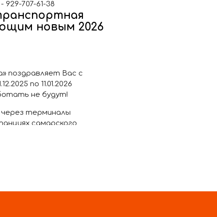
 929-707-61-38
транспортная
ающим новым 2026
» поздравляет Вас с
.2025 по 11.01.2026
ботать не будут!
 через терминалы
танциях самарского
анка, СППК (Самарская
бильное приложение «ОТК»,
 Онлайн.
нему графику.
. Новокуйбышевск