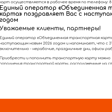
карт осуществляется в рабочее время по телефону: 8 -
Единый оператор «Объединенная 
карта» поздравляет Вас с наступ
годом
Уважаемые клиенты, партнеры!
Единый оператор «Объединенная транспортная карта
наступающим новым 2026 годом и напоминает, что с 31.12
включительно - нерабочие, праздничные дни, офисы ра
Приобрести и пополнить транспортную карту можно
пополнения транспортной карты, расположенные на с
Метрополитена, в отделениях Почты России, Почта Б
пригородная пассажирская компания), а также через мо
личный кабинет на сайте или через систему Сбербанк
С 12.01.2026 офисы оператора «ОТК» работают по преж
Пресс-служба ОТК
Изменение режима работы офиса г