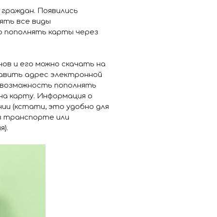
граждан. Появились
ять все виды
 пополнять карты через
ов и его можно скачать на
ставить адрес электронной
я возможность пополнять
на карту. Информация о
ии (кстати, это удобно для
в транспорте или
).