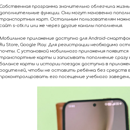
Собственная программа значительно облегчила жизнь 
дополнительные функции. Они могут мгновенно пополн
транспортных карт. Остальным пользователям можно
сайт s-otk.ru или же через другие каналы пополнения.
Мобильное приложение доступно для Android-смартфон
Ru Store, Google Play. Для регистрации необходимо о
почты. С установкой мобильного приложения появитс
транспортные карты и записывать пополнение сразу 
балансе карты и истории поездок доступна в приложен
родителей, чтобы не оставить ребёнка без средств 
проконтролировать его посещение учебного заведения