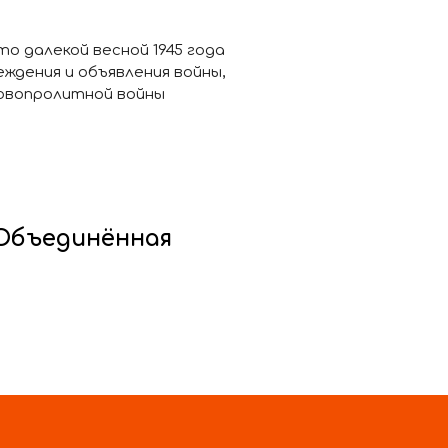
о далекой весной 1945 года
ждения и объявления войны,
кровопролитной войны
Объединённая
нь офиса ООО
 адресу: г. Самара, ул.
 работами