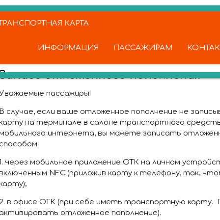
РАНСПОРТНАЯ КАРТА
ИНФОРМАЦИЯ
ПАССАЖИРАМ
КОНТА
Запись отложенного пополнения
Уважаемые пассажиры!
В случае, если ваше отложенное пополнение не запи
карту на терминале в салоне транспортного средств
мобильного интернета, вы можете записать отложенн
способом:
1. через мобильное приложение ОТК на личном устройс
включенным NFC (приложив карту к телефону, так, что
карту);
2. в офисе ОТК (при себе иметь транспортную карту.
активировать отложенное пополнение).