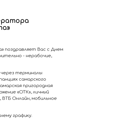
ератора
та»
» поздравляет Вас с Днем
ючительно - нерабочие,
 через терминалы
танциях самарского
амарская пригородная
ожение «ОТК», личный
, ВТБ Онлайн, мобильное
нему графику.