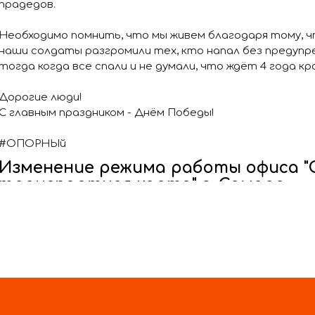
прадедов.
Необходимо помнить, что мы живем благодаря тому, чт
наши солдаты разгромили тех, кто напал без предупре
тогда когда все спали и не думали, что ждёт 4 года 
Дорогие люди!
С главным праздником - Днём Победы!
#ОПОРНЫй
Изменение режима работы офиса "
транспортная карта" г. Самара
3 июня 2026г. на один час будет сокращен рабочий де
"Объединённая транспортная карта", расположенного по
Мориса Тореза, 67а в связи с плановыми техническими
Время работы офиса: с 09:00 до 17:00
Страница 1 из 54