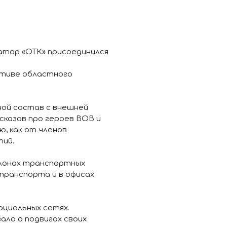
атор «ОТК» присоединился
ативе областного
ной состав с внешней
сказов про героев ВОВ и
, как от членов
тий.
алонах транспортных
 транспорта и в офисах
оциальных сетях.
ало о подвигах своих