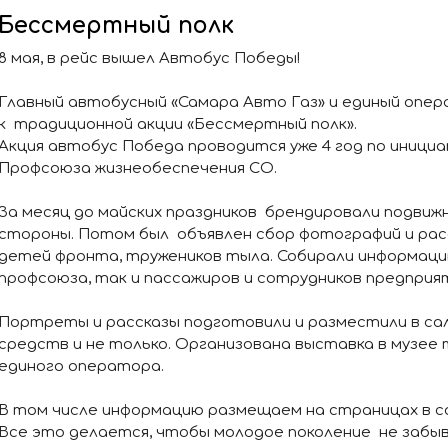
Бессмертный полк
8 мая, в рейс вышел Автобус Победы!
Главный автобусный «Самара Авто Газ» и единый опер
к традиционной акции «Бессмертный полк».
Акция автобус Победа проводится уже 4 год по иници
Профсоюза жизнеобеспечения СО.
За месяц до майских праздников брендировали подвиж
стороны. Потом был объявлен сбор фотографий и рас
детей фронта, тружеников тыла. Собирали информацию
профсоюза, так и пассажиров и сотрудников предприя
Портреты и рассказы подготовили и разместили в с
средств и не только. Организована выставка в музее
единого оператора.
В том числе информацию размещаем на страницах в с
Все это делается, чтобы молодое поколение не забыв