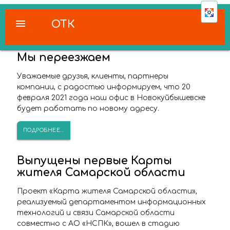
menu
ОТК
Мы переезжаем
Уважаемые друзья, клиенты, партнеры
компании, с радостью информируем, что 20
февраля 2021 года наш офис в Новокуйбышевске
будет работать по новому адресу.
ПОДРОБНЕЕ...
Выпущены первые Карты
жителя Самарской области
Проект «Карта жителя Самарской области»,
реализуемый департаментом информационных
технологий и связи Самарской области
совместно с АО «НСПК», вошел в стадию