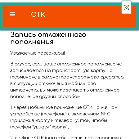
menu
ОТК
Запись отложенного
пополнения
Уважаемые пассажиры!
В случае, если ваше отложенное пополнение не
записывается на транспортную карту на
терминале в салоне транспортного средства
в ситуации отключения мобильного
интернета, вы можете записать отложенное
пополнение другим способом:
1. через мобильное приложение ОТК на личном
устройстве (телефоне) с включенным NFC
(приложив карту к телефону, так, чтобы
телефон "увидел" карту);
2. в офисе ОТК (при себе иметь транспортную