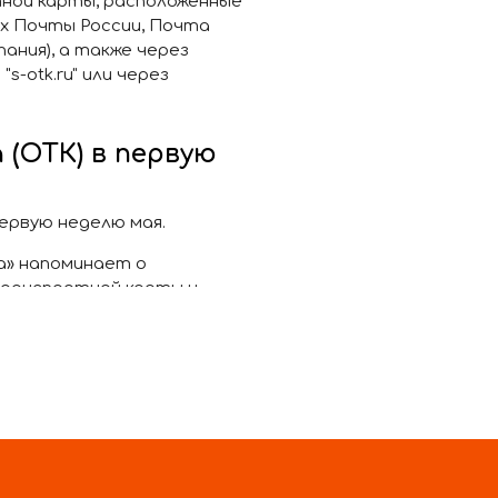
тной карты, расположенные
х Почты России, Почта
ания), а также через
s-otk.ru" или через
(ОТК) в первую
ервую неделю мая.
а» напоминает о
транспортной карты и
ператора (ОТК) работать не
бработку с 13.00 до 14.00)
:00 до 14:00 (без перерыва)
.