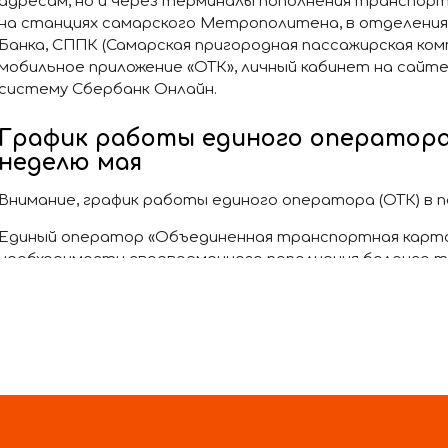
адресам, но и через терминалы пополнения транспор
на станциях самарского Метрополитена, в отделения
Банка, СППК (Самарская пригородная пассажирская комп
мобильное приложение «ОТК», личный кабинет на сайте "
систему Сбербанк Онлайн.
График работы единого оператора 
неделю мая
Внимание, график работы единого оператора (ОТК) в п
Единый оператор «Объединенная транспортная карт
необходимости своевременного пополнения баланса 
социальной карты.
С 1 по 4 мая и с 8 по 11 мая 2025 года офисы единого о
будут.
С 5 по 7 мая 09:00 до 18:00 (с перерывом на санитарную о
рабочие дни.
В праздничные
дни (10 мая) работает дежурный офис с 10
офис единого оператора (ОТК) на ул. Мориса Тореза 67а