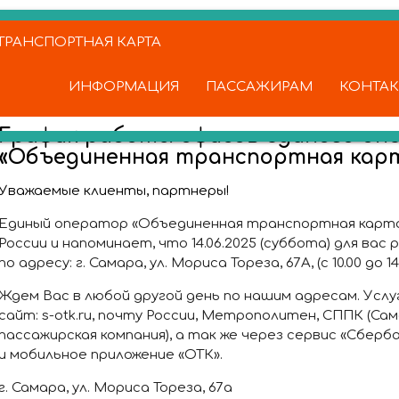
РАНСПОРТНАЯ КАРТА
ИНФОРМАЦИЯ
ПАССАЖИРАМ
КОНТА
График работы офисов единого оп
«Объединенная транспортная кар
Уважаемые клиенты, партнеры!
Единый оператор «Объединенная транспортная карта
России и напоминает, что 14.06.2025 (суббота) для ва
по адресу: г. Самара, ул. Мориса Тореза, 67А, (с 10.00 до 14.
Ждем Вас в любой другой день по нашим адресам. Услу
сайт: s-otk.ru, почту России, Метрополитен, СППК (Са
пассажирская компания), а так же через сервис «Сберб
и мобильное приложение «ОТК».
г. Самара, ул. Мориса Тореза, 67а