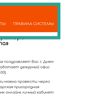
КТЫ
ПРАВИЛА СИСТЕМЫ
ератора
та»
» поздравляет Вас с Днем
с работает дежурный офис
00).
ги можно провести через
марская пригородная
анк онлайн» личный кабинет