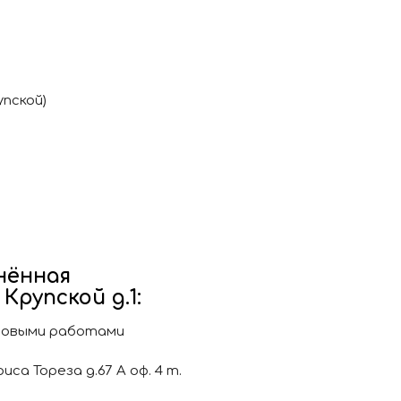
упской)
нённая
Крупской д.1:
лановыми работами
а Тореза д.67 А оф. 4 т.