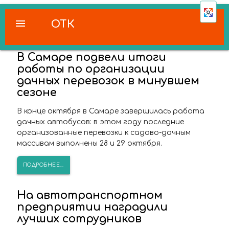
menu
ОТК
В Самаре подвели итоги
работы по организации
дачных перевозок в минувшем
сезоне
В конце октября в Самаре завершилась работа
дачных автобусов: в этом году последние
организованные перевозки к садово-дачным
массивам выполнены 28 и 29 октября.
ПОДРОБНЕЕ...
На автотранспортном
предприятии наградили
лучших сотрудников