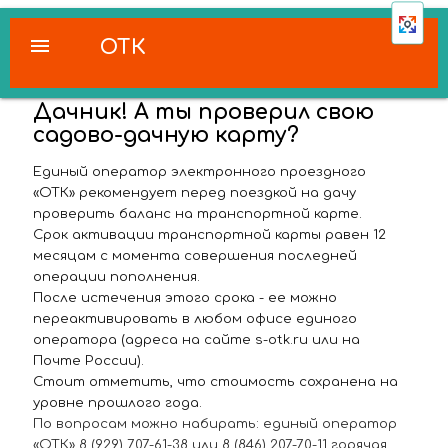
menu
ОТК
Дачник! А ты проверил свою
садово-дачную карту?
Единый оператор электронного проездного
«ОТК» рекомендует перед поездкой на дачу
проверить баланс на транспортной карте.
Срок активации транспортной карты равен 12
месяцам с момента совершения последней
операции пополнения.
После истечения этого срока - ее можно
переактивировать в любом офисе единого
оператора (адреса на сайте s-otk.ru или на
Почте России).
Стоит отметить, что стоимость сохранена на
уровне прошлого года.
По вопросам можно набирать: единый оператор
«ОТК» 8 (929) 707-61-38 или 8 (846) 207-70-11 горячая