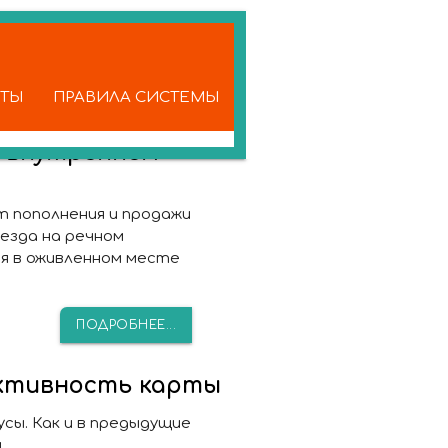
КТЫ
ПРАВИЛА СИСТЕМЫ
а внутреннем
т пополнения и продажи
езда на речном
я в оживленном месте
ПОДРОБНЕЕ...
активность карты
усы
. Как и в предыдущие
.