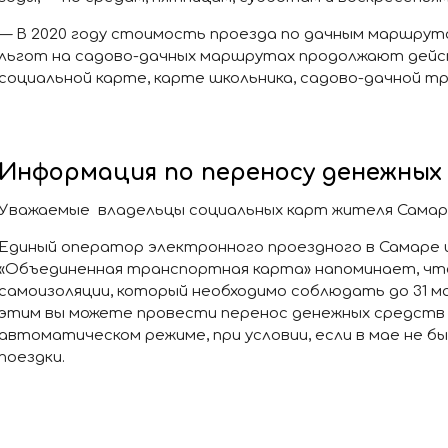
— В 2020 году стоимость проезда по дачным маршрута
льгот на садово-дачных маршрутах продолжают дейс
социальной карте, карте школьника, садово-дачной т
Информация по переносу денежных
Уважаемые владельцы социальных карт жителя Самар
Единый оператор электронного проездного в Самаре
«Объединенная транспортная карта» напоминает, что
самоизоляции, который необходимо соблюдать до 31 ма
этим вы можете провести перенос денежных средств 
автоматическом режиме, при условии, если в мае не б
поездки.