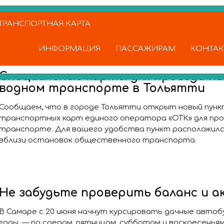
РАНСПОРТНАЯ КАРТА
ИНФОРМАЦИЯ
ПАССАЖИРАМ
КОНТА
Специальные карты для проезда н
водном транспорте в Тольятти
Сообщаем, что в городе Тольятти открыт новый пунк
транспортных карт единого оператора «ОТК» для про
транспорте. Для вашего удобства пункт расположилс
вблизи остановок общественного транспорта.
Не забудьте проверить баланс и 
В Самаре
с 20 июня начнут курсировать дачные автоб
годы, — по средам, пятницам, субботам и воскресеньям