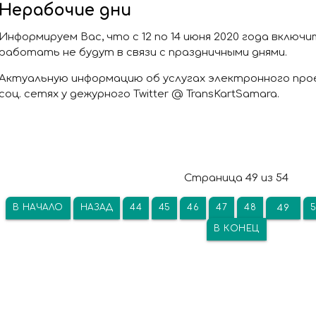
Нерабочие дни
Информируем Вас, что с 12 по 14 июня 2020 года включ
работать не будут в связи с праздничными днями.
Актуальную информацию об услугах электронного про
соц. сетях у дежурного Twitter @ TransKartSamara.
Страница 49 из 54
В НАЧАЛО
НАЗАД
44
45
46
47
48
49
В КОНЕЦ