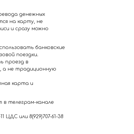
ревода денежных
ся на карту, не
иси и сразу можно
использовать банковские
овой поездки.
ь проезд в
, а не традиционную
ная карта и
т в телеграм-канале
 ЦДС или 8(929)707-61-38