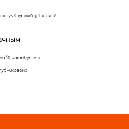
, ул.Крупской, д.1, офис 9
дачным
ют 🚀 автобусные
публиковано.
зку одного пассажира за
муниципальным маршрутам