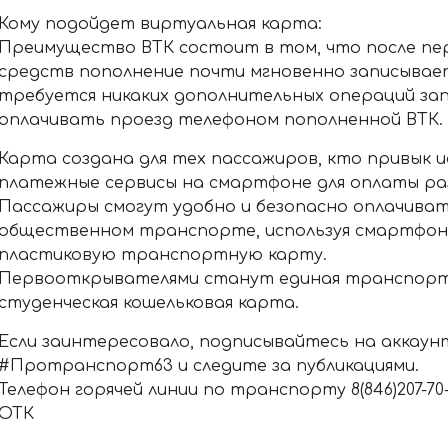
Кому подойдет виртуальная карта:
Преимущество ВТК состоит в том, что после пе
средств пополнение почти мгновенно записывает
требуется никаких дополнительных операций зап
оплачивать проезд телефоном пополненной ВТК.
Карта создана для тех пассажиров, кто привык 
платежные сервисы на смартфоне для оплаты раз
Пассажиры смогут удобно и безопасно оплачиват
общественном транспорте, используя смартфон
пластиковую транспортную карту.
Первооткрывателями станут единая транспорт
студенческая кошельковая карта.
Если заинтересовало, подписывайтесь на аккаун
#Протранспорт63 и следите за публикациями.
Телефон горячей линии по транспорту 8(846)207-70-11
ОТК