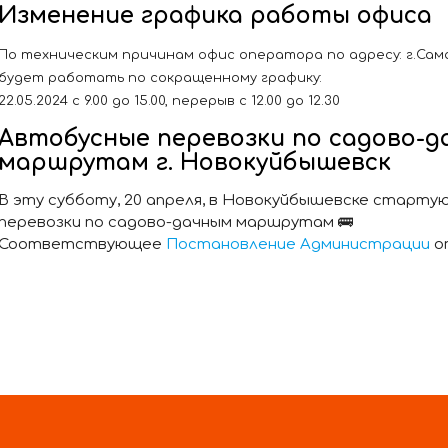
Изменение графика работы офиса
По техническим причинам офис оператора по адресу: г.Самара
будет работать по сокращенному графику:
22.05.2024 с 9.00 до 15.00, перерыв с 12.00 до 12.30
Автобусные перевозки по садово-
маршрутам г. Новокуйбышевск
В эту субботу, 20 апреля, в Новокуйбышевске старту
перевозки по садово-дачным маршрутам 🚌
Соответствующее
Постановление Администрации
о
В соответствии с ним установлены тарифы на перево
наличную и безналичную плату:
-35 ₽.
-14.2 ₽ (льготный)
-5.20 за перевозку одной единицы багажа.
Стоит отметить, что право на льготный проезд по 
имеют: