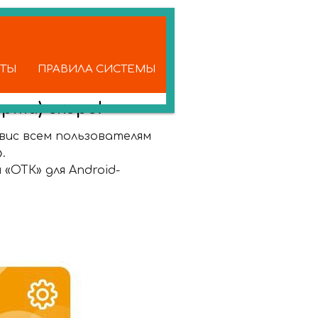
КТЫ
ПРАВИЛА СИСТЕМЫ
рта) скоро!
вис всем пользователям
».
«ОТК» для Android-