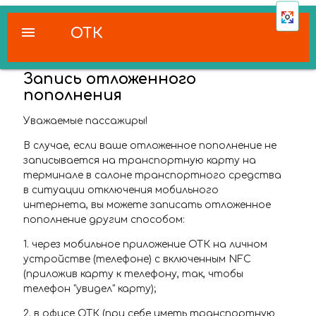
menu
ОТК
Запись отложенного
пополнения
Уважаемые пассажиры!
В случае, если ваше отложенное пополнение не
записывается на транспортную карту на
терминале в салоне транспортного средства
в ситуации отключения мобильного
интернета, вы можете записать отложенное
пополнение другим способом:
1. через мобильное приложение ОТК на личном
устройстве (телефоне) с включенным NFC
(приложив карту к телефону, так, чтобы
телефон "увидел" карту);
2. в офисе ОТК (при себе иметь транспортную