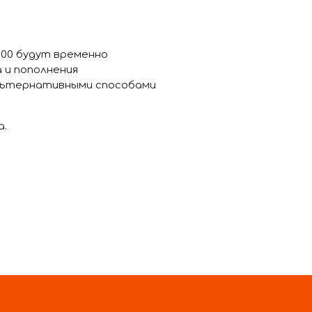
2:00 будут временно
 и пополнения
льтернативными способами
а.
12
13
14
ВПЕРЁД