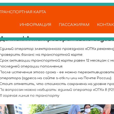
РАНСПОРТНАЯ КАРТА
ИНФОРМАЦИЯ
ПАССАЖИРАМ
КОНТА
Дачник! А ты проверил свою садов
Единый оператор электронного проездного «ОТК» рекоменд
проверить баланс на транспортной карте.
Срок активации транспортной карты равен 12 месяцам с 
последней операции пополнения.
После истечения этого срока - ее можно переактивироват
оператора (адреса на сайте s-otk.ru или на Почте России).
Стоит отметить, что стоимость сохранена на уровне про
По вопросам можно набирать: единый оператор «ОТК» 8 (929) 70
11 горячая линия по транспорту