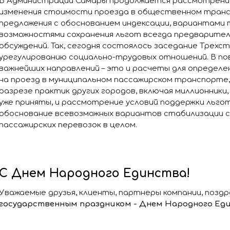
В Администрации Самары продолжается рассмотрение
изменения стоимости проезда в общественном тран
предложения с обоснованием индексации, вариантами 
возможностями сохранения льгот всегда предварител
обсуждений. Так, сегодня состоялось заседание Трехс
урегулированию социально-трудовых отношений. В по
важнейших направлений – это и расчеты для определ
на проезд в муниципальном пассажирском транспорте,
разрезе практик других городов, включая миллионники
уже приняты, и рассмотрение условий поддержки льгот
обоснование всевозможных вариантов стабилизации 
пассажирских перевозок в целом.
С Днем Народного Единства!
Уважаемые друзья, клиенты, партнеры компании, позд
государственным праздником - Днем Народного Ед