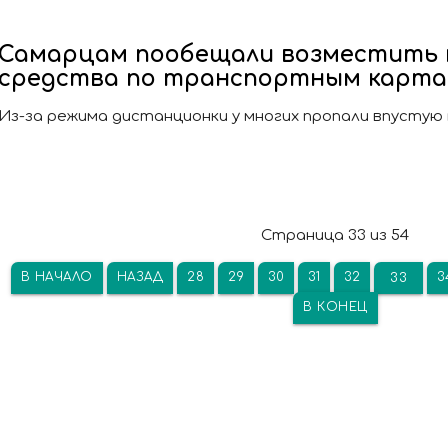
Самарцам пообещали возместить 
средства по транспортным карт
Из-за режима дистанционки у многих пропали впустую 
Страница 33 из 54
В НАЧАЛО
НАЗАД
28
29
30
31
32
3
33
В КОНЕЦ