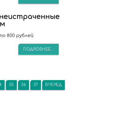
неистраченные
ам
по 800 рублей
ПОДРОБНЕЕ...
4
35
36
37
ВПЕРЁД