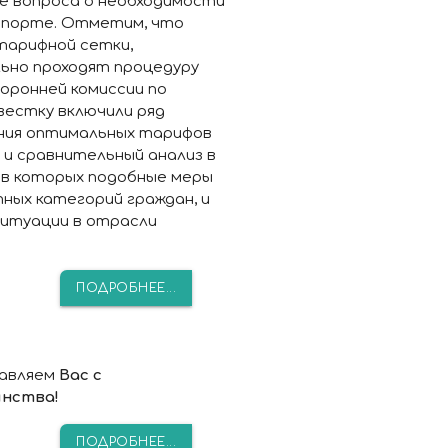
 вопроса о необходимости
спорте. Отметим, что
тарифной сетки,
ьно проходят процедуру
торонней комиссии по
вестку включили ряд
ения оптимальных тарифов
 и сравнительный анализ в
, в которых подобные меры
ных категорий граждан, и
ситуации в отрасли
ПОДРОБНЕЕ...
равляем
Вас с
инства!
ПОДРОБНЕЕ...