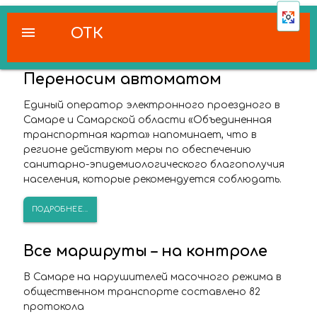
menu
ОТК
Переносим автоматом
Единый оператор электронного проездного в
Самаре и Самарской области «Объединенная
транспортная карта» напоминает, что в
регионе действуют меры по обеспечению
санитарно-эпидемиологического благополучия
населения, которые рекомендуется соблюдать.
ПОДРОБНЕЕ...
Все маршруты – на контроле
В Самаре на нарушителей масочного режима в
общественном транспорте составлено 82
протокола