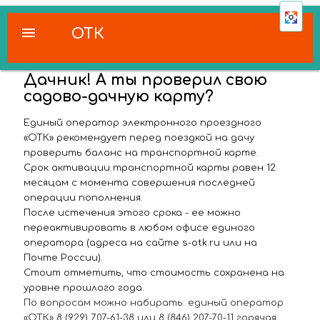
menu
ОТК
Дачник! А ты проверил свою
садово-дачную карту?
Единый оператор электронного проездного
«ОТК» рекомендует перед поездкой на дачу
проверить баланс на транспортной карте.
Срок активации транспортной карты равен 12
месяцам с момента совершения последней
операции пополнения.
После истечения этого срока - ее можно
переактивировать в любом офисе единого
оператора (адреса на сайте s-otk.ru или на
Почте России).
Стоит отметить, что стоимость сохранена на
уровне прошлого года.
По вопросам можно набирать: единый оператор
«ОТК» 8 (929) 707-61-38 или 8 (846) 207-70-11 горячая