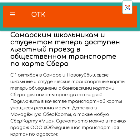
menu
ОТК
Самарским школьникам и
студентам теперь доступен
льготный проезд в
общественном транспорте
по карте Сбера
С 1 октября в Самаре и Новокуйбышевске
школьные и студенческие транспортные карты
теперь объединены с банковскими картами
Сбера для оплаты проезда со скидкой.
Подключить в качестве транспортной карты
учащиеся региона могут Детскую и
Молодёжную СберКарты, а также любую
СберКарту «Мир». Сделать это можно в точках
продаж ООО «Объединенная транспортная
карта» по адресам: