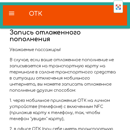
menu
ОТК
Запись отложенного
пополнения
Уважаемые пассажиры!
В случае, если ваше отложенное пополнение не
записывается на транспортную карту на
терминале в салоне транспортного средства
в ситуации отключения мобильного
интернета, вы можете записать отложенное
пополнение другим способом:
1. через мобильное приложение ОТК на личном
устройстве (телефоне) с включенным NFC
(приложив карту к телефону, так, чтобы
телефон "увидел" карту);
2. в офисе ОТК (при себе иметь транспортную