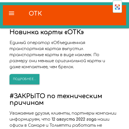
menu
ОТК
Новинка карты «ОТК»
Единый оператор «Объединенная
транспортная карта» выпустил
транспортные карты в виде наклеек. По
размеру они меньше оригинальной карты и
даже компактнее, чем брелок.
ПОДРОБНЕЕ...
#ЗАКРЫТО по техническим
причинам
Уважаемые друзья, клиенты, партнеры компании
информируем, что
12 августа 2022 года
наши
офисы в Самаре и Тольятти работать не