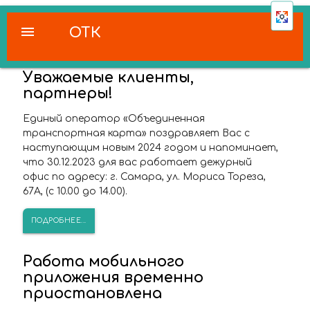
menu
ОТК
Уважаемые клиенты,
партнеры!
Единый оператор «Объединенная
транспортная карта» поздравляет Вас с
наступающим новым 2024 годом и напоминает,
что 30.12.2023 для вас работает дежурный
офис по адресу: г. Самара, ул. Мориса Тореза,
67А, (с 10.00 до 14.00).
ПОДРОБНЕЕ...
Работа мобильного
приложения временно
приостановлена