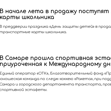
В начале лета в продажу поступя
карты школьника
В преддверии праздника «День защиты детей» в прод
транспортные карты школьника.
В Самаре прошла спортивная эста
приуроченная к Международному д
Единый оператор «ОТК», Благотворительный фонд «Пр
юношеская команда по следж-хоккею «Ракета», при под
Самара и городского департамента транспорта, пров
спортивной эстафеты.