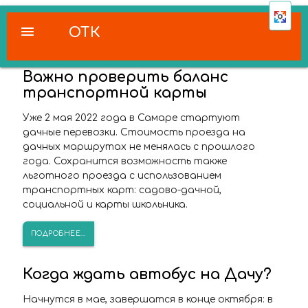
menu
ОТК
Важно проверить баланс
транспортной карты
Уже 2 мая 2022 года в Самаре стартуют
дачные перевозки. Стоимость проезда на
дачных маршрутах не менялась с прошлого
года. Сохранится возможность также
льготного проезда с использованием
транспортных карт: садово-дачной,
социальной и карты школьника.
ПОДРОБНЕЕ...
Когда ждать автобус на Дачу?
Начнутся в мае, завершатся в конце октября: в