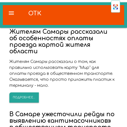
menu
ОТК
Жителям Самары рассказали
об особенностях оплаты
проезда картой жителя
области
Жителям Самары рассказали о том, как
правильно использовать карту "Мир" для
оплаты проезда в общественном транспорте.
Оказывается, что просто приложить пластик к
терминалу - мало.
ПОДРОБНЕЕ...
В Самаре ужесточили рейды по
выявлению «антимасочников»