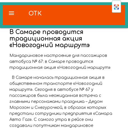
menu
ОТК
В Самаре проводится
традиционная акция
«Новогодний маршрут»
Мандариновое настроение для пассажиров
автобуса № 67:
в Самаре проводится
традиционная акция «Новогодний маршрут»
В Самаре началась традиционная акция в
общественном транспорте «Новогодний
маршрут». Сегодня в автобусе № 67 у
пассажиров была неожиданная встреча с
главными персонажами праздника – Дедом
Морозом и Снегурочкой, в образах которых
предстали сотрудники предприятия «Самара
Авто Газ». С самого утра в рейсе они
создавали попутчикам мандариновое