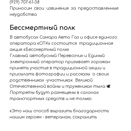
(929) 707-61-38
Приносим свои извинения за предоставленные
неудобства
Бессмертный полк
В автобусах Самара Авто Газ и офисе единого
оператора «ОТК» состоится традиционная
акция «Бессмертный полк»
Главный автобусный Перевозчик и Единый
электронный оператор призывает горожан
принять участие в традиционной акции и
присылать фотографии и рассказы о своих
родственниках -участниках Великой
Отечественной войны и тружениках тыла 🕊
Портреты будут размещены в салонах
транспортных средств и не только.
«Это наш способ выразить благодарность
нашим героям - ветеранам, сохранить
историческую память и связь поколений.
Весь май праздничные фотопортреты будут