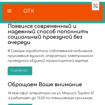
menu
ОТК
Появился современный и
надежный способ пополнить
социальный проездной без
очереди
В Самаре заработало собственное мобильное
приложение единого оператора электронного
проездного «Единой транспортной карты».
ПОДРОБНЕЕ...
Обращаем Ваше внимание
14 мая офис оператора на ул. Мориса Тореза 67
а работает до 13.00 по техническим причинам.