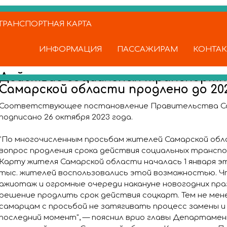
РАНСПОРТНАЯ КАРТА
ИНФОРМАЦИЯ
ПАССАЖИРАМ
КОНТА
Действие социальных транспортн
Самарской области продлено до 202
Соответствующее постановление Правительства С
подписано 26 октября 2023 года.
"По многочисленным просьбам жителей Самарской об
вопрос продления срока действия социальных транспо
Карту жителя Самарской области началась 1 января это
тыс. жителей воспользовались этой возможностью. Ч
ажиотаж и огромные очереди накануне новогодних пра
решение продлить срок действия соцкарт. Тем не мене
самарцам с просьбой не затягивать процесс замены и
последний момент", — пояснил врио главы Департаме