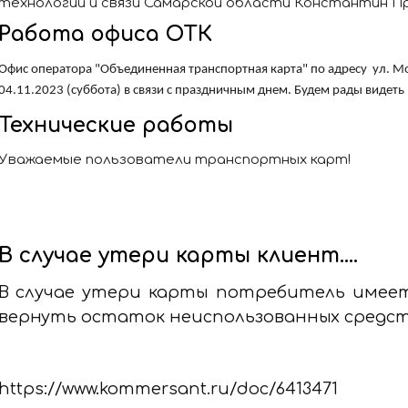
технологий и связи Самарской области Константин Пр
Работа офиса ОТК
Офис оператора "Объединенная транспортная карта" по адресу ул. Мор
04.11.2023 (суббота) в связи с праздничным днем. Будем рады видеть 
Технические работы
Уважаемые пользователи транспортных карт!
В случае утери карты клиент….
В случае утери карты потребитель имее
вернуть остаток неиспользованных средст
https://www.kommersant.ru/doc/6413471