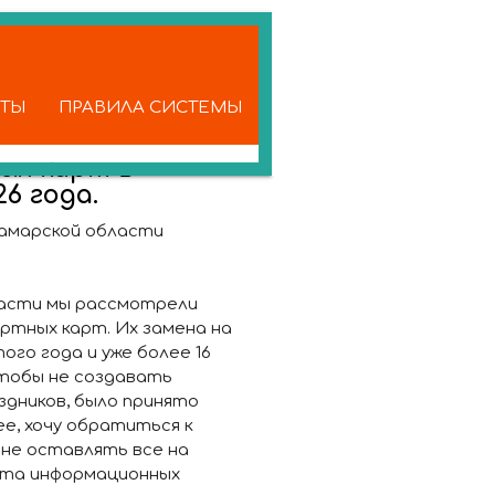
КТЫ
ПРАВИЛА СИСТЕМЫ
ых карт в
6 года.
амарской области
ласти мы рассмотрели
ртных карт. Их замена на
го года и уже более 16
тобы не создавать
здников, было принято
е, хочу обратиться к
 не оставлять все на
нта информационных