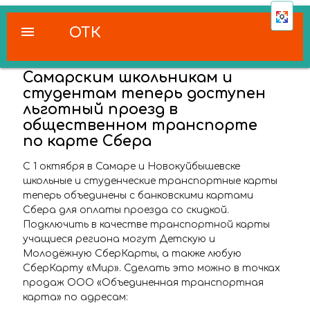
menu
ОТК
Самарским школьникам и
студентам теперь доступен
льготный проезд в
общественном транспорте
по карте Сбера
С 1 октября в Самаре и Новокуйбышевске
школьные и студенческие транспортные карты
теперь объединены с банковскими картами
Сбера для оплаты проезда со скидкой.
Подключить в качестве транспортной карты
учащиеся региона могут Детскую и
Молодёжную СберКарты, а также любую
СберКарту «Мир». Сделать это можно в точках
продаж ООО «Объединенная транспортная
карта» по адресам: