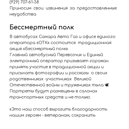
(929) 707-61-38
Приносим свои извинения за предоставленные
неудобства
Бессмертный полк
В автобусах Самара Авто Газ и офисе единого
оператора «ОТК» состоится традиционная
акция «Бессмертный полк»
Главный автобусный Перевозчик и Единый
электронный оператор призывает горожан
принять участие в традиционной акции и
присылать фотографии и рассказы о своих
родственниках -участниках Великой
Отечественной войны и тружениках тыла 🕊
Портреты будут размещены в салонах
транспортных средств и не только.
«Это наш способ выразить благодарность
нашим героям - ветеранам, сохранить
историческую память и связь поколений.
Весь май праздничные фотопортреты будут