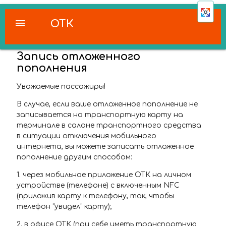
menu
ОТК
Запись отложенного
пополнения
Уважаемые пассажиры!
В случае, если ваше отложенное пополнение не
записывается на транспортную карту на
терминале в салоне транспортного средства
в ситуации отключения мобильного
интернета, вы можете записать отложенное
пополнение другим способом:
1. через мобильное приложение ОТК на личном
устройстве (телефоне) с включенным NFC
(приложив карту к телефону, так, чтобы
телефон "увидел" карту);
2. в офисе ОТК (при себе иметь транспортную