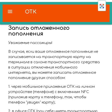
menu
ОТК
Запись отложенного
пополнения
Уважаемые пассажиры!
В случае, если ваше отложенное пополнение не
записывается на транспортную карту на
терминале в салоне транспортного средства
в ситуации отключения мобильного
интернета, вы можете записать отложенное
пополнение другим способом:
1. через мобильное приложение ОТК на личном
устройстве (телефоне) с включенным NFC
(приложив карту к телефону, так, чтобы
телефон "увидел" карту);
2. в офисе ОТК (при себе иметь транспортную