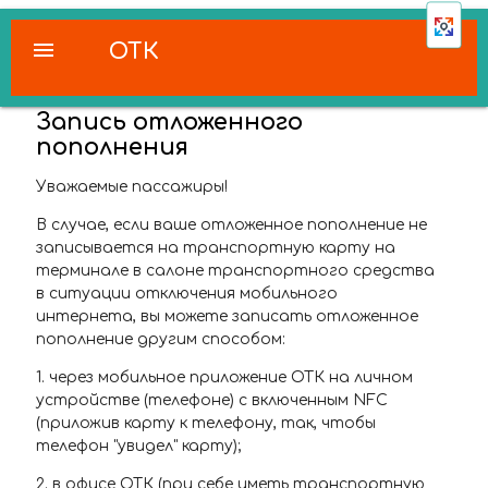
menu
ОТК
Запись отложенного
пополнения
Уважаемые пассажиры!
В случае, если ваше отложенное пополнение не
записывается на транспортную карту на
терминале в салоне транспортного средства
в ситуации отключения мобильного
интернета, вы можете записать отложенное
пополнение другим способом:
1. через мобильное приложение ОТК на личном
устройстве (телефоне) с включенным NFC
(приложив карту к телефону, так, чтобы
телефон "увидел" карту);
2. в офисе ОТК (при себе иметь транспортную