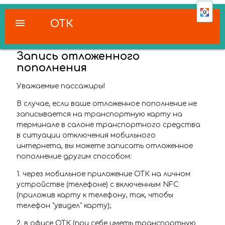
menu
ОТК
Запись отложенного
пополнения
Уважаемые пассажиры!
В случае, если ваше отложенное пополнение не
записывается на транспортную карту на
терминале в салоне транспортного средства
в ситуации отключения мобильного
интернета, вы можете записать отложенное
пополнение другим способом:
1. через мобильное приложение ОТК на личном
устройстве (телефоне) с включенным NFC
(приложив карту к телефону, так, чтобы
телефон "увидел" карту);
2. в офисе ОТК (при себе иметь транспортную