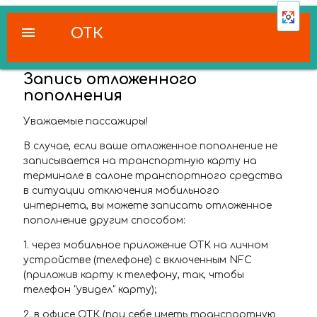
menu
ОТК
Запись отложенного
пополнения
Уважаемые пассажиры!
В случае, если ваше отложенное пополнение не
записывается на транспортную карту на
терминале в салоне транспортного средства
в ситуации отключения мобильного
интернета, вы можете записать отложенное
пополнение другим способом:
1. через мобильное приложение ОТК на личном
устройстве (телефоне) с включенным NFC
(приложив карту к телефону, так, чтобы
телефон "увидел" карту);
2. в офисе ОТК (при себе иметь транспортную