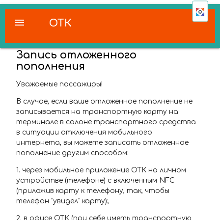
menu
ОТК
Запись отложенного
пополнения
Уважаемые пассажиры!
В случае, если ваше отложенное пополнение не
записывается на транспортную карту на
терминале в салоне транспортного средства
в ситуации отключения мобильного
интернета, вы можете записать отложенное
пополнение другим способом:
1. через мобильное приложение ОТК на личном
устройстве (телефоне) с включенным NFC
(приложив карту к телефону, так, чтобы
телефон "увидел" карту);
2. в офисе ОТК (при себе иметь транспортную