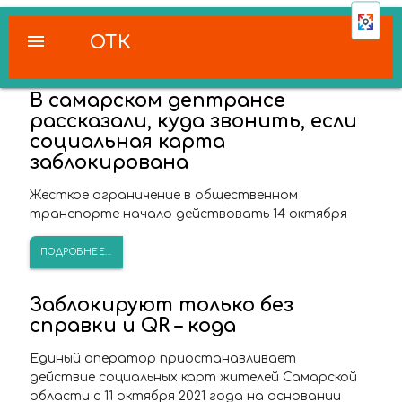
menu
ОТК
В самарском дептрансе
рассказали, куда звонить, если
социальная карта
заблокирована
Жесткое ограничение в общественном
транспорте начало действовать 14 октября
ПОДРОБНЕЕ...
Заблокируют только без
справки и QR – кода
Единый оператор приостанавливает
действие социальных карт жителей Самарской
области с 11 октября 2021 года на основании