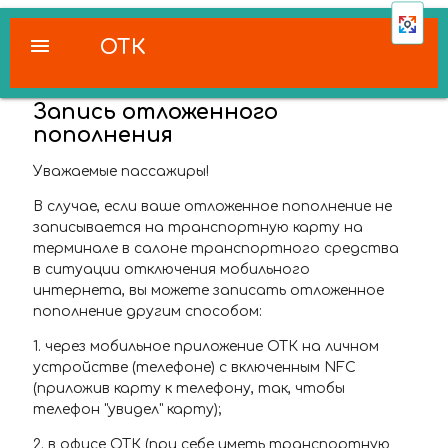
menu
ОТК
Запись отложенного
пополнения
Уважаемые пассажиры!
В случае, если ваше отложенное пополнение не
записывается на транспортную карту на
терминале в салоне транспортного средства
в ситуации отключения мобильного
интернета, вы можете записать отложенное
пополнение другим способом:
1. через мобильное приложение ОТК на личном
устройстве (телефоне) с включенным NFC
(приложив карту к телефону, так, чтобы
телефон "увидел" карту);
2. в офисе ОТК (при себе иметь транспортную